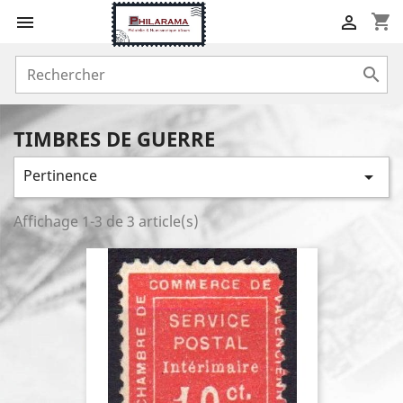
shopping_cart



TIMBRES DE GUERRE
Pertinence

Affichage 1-3 de 3 article(s)