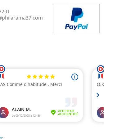
3201
@philarama37.com
er
.