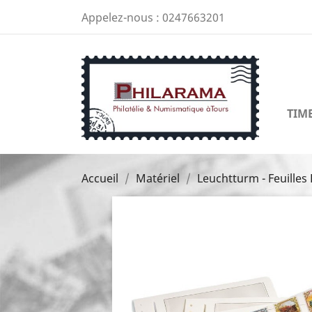
Appelez-nous :
0247663201
TIM
Accueil
Matériel
Leuchtturm - Feuilles 