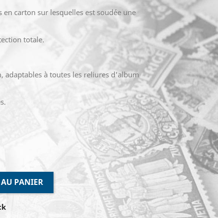
es en carton sur lesquelles est soudée une
ection totale.
, adaptables à toutes les reliures d'album
s.
 AU PANIER
ck