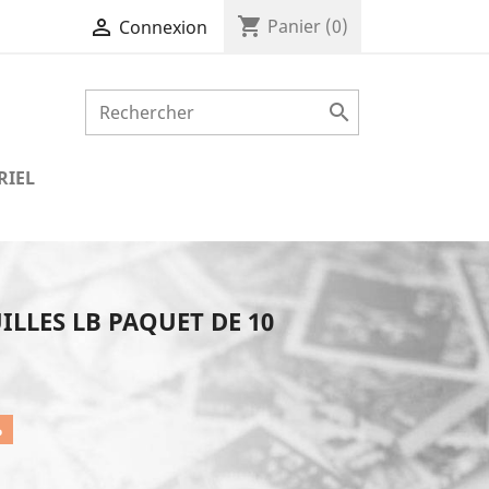
shopping_cart

Panier
(0)
Connexion

RIEL
ILLES LB PAQUET DE 10
%