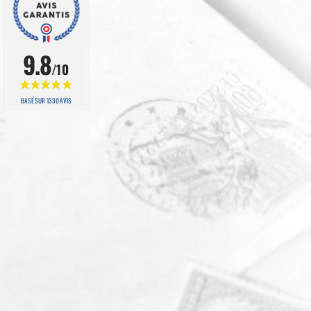
9.8
/10
BASÉ SUR 1330 AVIS