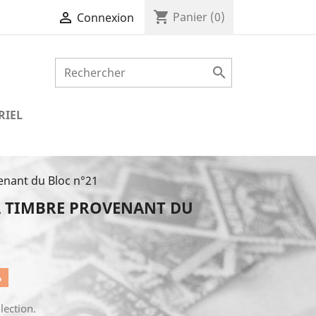
shopping_cart

Panier
(0)
Connexion

RIEL
enant du Bloc n°21
A TIMBRE PROVENANT DU
%
lection.