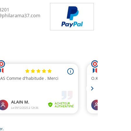
3201
@philarama37.com
er
.