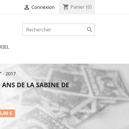
shopping_cart

Panier
(0)
Connexion

RIEL
 - 2017
 ANS DE LA SABINE DE
,00 €