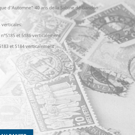
ique d'Automne" 40 ans de la Sabine de Gandon
verticales:
 n°5185 et 5186 verticalement
5183 et 5184 verticalement