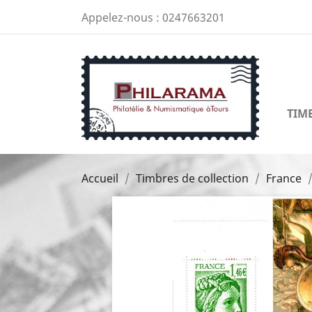
Appelez-nous :
0247663201
TIM
Accueil
Timbres de collection
France