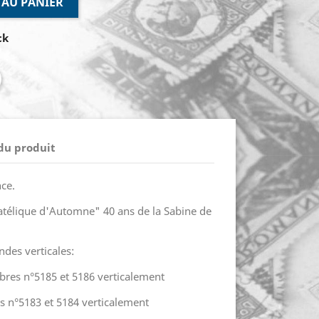
 AU PANIER
ck
 du produit
nce.
atélique d'Automne" 40 ans de la Sabine de
des verticales:
bres n°5185 et 5186 verticalement
s n°5183 et 5184 verticalement