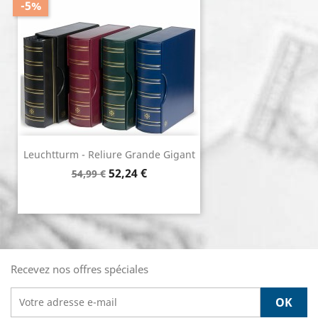
-5%
Leuchtturm - Reliure Grande Gigant
Prix de base
Prix
52,24 €
54,99 €
Recevez nos offres spéciales