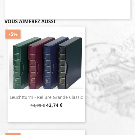
VOUS AIMEREZ AUSSI
-5%
Leuchtturm - Reliure Grande Classic
Prix de base
Prix
42,74 €
44,99 €