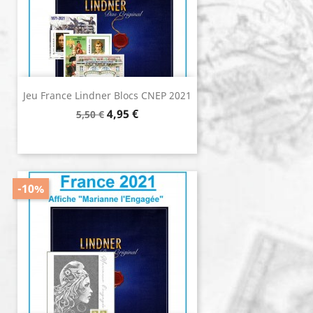
Jeu France Lindner Blocs CNEP 2021
Prix de base
Prix
4,95 €
5,50 €
-10%