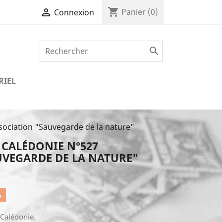
shopping_cart

Panier
(0)
Connexion

RIEL
sociation "Sauvegarde de la nature"
 CALÉDONIE N°527
UVEGARDE DE LA NATURE"
%
 Calédonie.