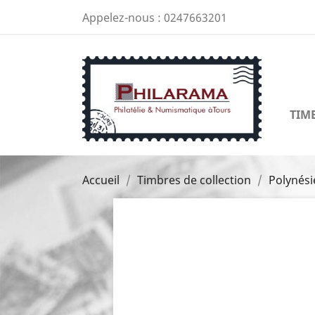
Appelez-nous :
0247663201
TIM
Accueil
Timbres de collection
Polynési