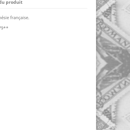
 du produit
ésie française.
79**