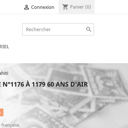
shopping_cart

Panier
(0)
Connexion

RIEL
hiti
N°1176 À 1179 60 ANS D'AIR
%
 française.