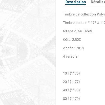
Description
Détails
Timbre de collection Polyn
Timbre poste n°1176 à 11
60 ans d'Air Tahiti.
Côte: 2,50€
Année : 2018
4 valeurs
10 f (1176)
20 f (1177)
40 f (1178)
80 f (1179)