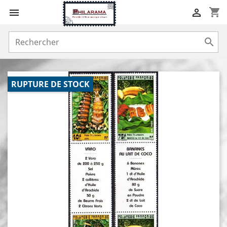
shopping_cart



RUPTURE DE STOCK