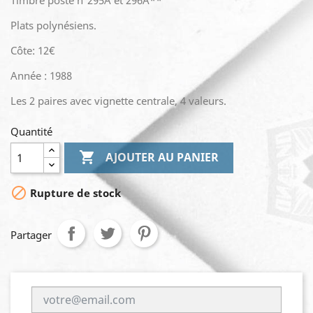
Timbre poste n°295A et 296A**
Plats polynésiens.
Côte: 12€
Année : 1988
Les 2 paires avec vignette centrale, 4 valeurs.
Quantité

AJOUTER AU PANIER

Rupture de stock
Partager